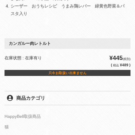
シーザー おうちレシピ うまみ鶏レバー 緑黄色野菜＆パ
スタ入り
カンガルー肉レトルト
¥445
在庫状態 : 在庫有り
(税別)
(
¥489 )
税込
只今お取扱い出来ません
商品カテゴリ
HappyBell取扱商品
猫