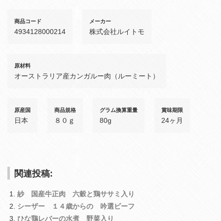
商品コード
メーカー
4934128000214
株式会社ルイトモ
原材料
オーストラリア産カンガルー肉（ルーミート）
原産国
商品規格
グラム換算重量
賞味期限
日本
８０ｇ
80g
24ヶ月
関連投稿:
紗 国産牛正肉 六穀と鶏ササミ入り
シーザー １４歳からの 吟選ビーフ
ひな鶏レバーの水煮 野菜入り