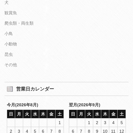
犬
観賞魚
爬虫類・両生類
小鳥
小動物
昆虫
その他
営業日カレンダー
今月(2026年8月)
翌月(2026年9月)
日
月
火
水
木
金
土
日
月
火
水
木
金
土
1
1
2
3
4
5
2
3
4
5
6
7
8
6
7
8
9
10
11
12