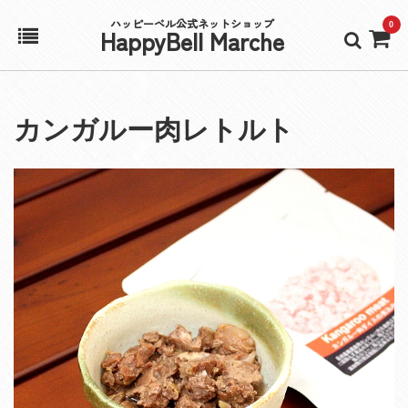
ハッピーベル公式ネットショップ
0
HappyBell Marche
ホーム
カンガルー肉レトルト
アカウント
カート