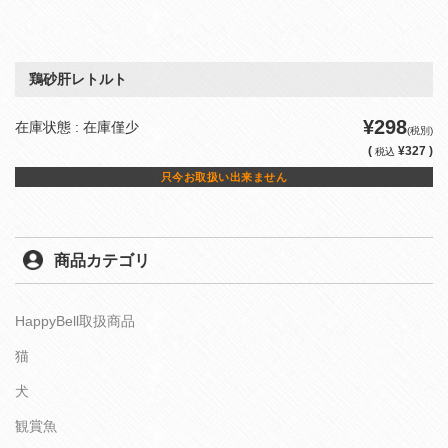
鶏砂肝レトルト
¥298
在庫状態 : 在庫僅少
(税別)
(
¥327 )
税込
只今お取扱い出来ません
商品カテゴリ
HappyBell取扱商品
猫
犬
観賞魚