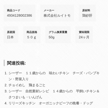
商品コード
メーカー
原材料
4934128002386
株式会社ルイトモ
鶏砂肝
原産国
商品規格
グラム換算重量
賞味期限
日本
５０ｇ
50g
24ヶ月
関連投稿:
シーザー １１歳からの 味わいチキン チーズ・パンプキ
ン・野菜入り
チョイめし 鶏まるごと
シーザー 自然素材レシピ １４歳からの 平飼いチキン＆
さつまいも・いんげん
リリーズキッチン オーガニックビーフの晩餐・ドッグ