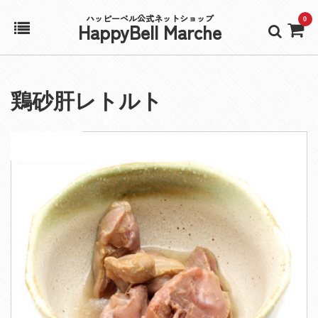
ハッピーベル公式ネットショップ
0
HappyBell Marche
ホーム
鶏砂肝レトルト
アカウント
カート