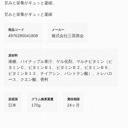
甘みと栄養がギュッと凝縮。
甘みと栄養がギュッと凝縮
商品コード
メーカー
4976285041808
株式会社三晃商会
原材料
液糖、パイナップル果汁、ゲル化剤、マルチビタミン（ビ
タミンＣ、ビタミンＢ１、ビタミンＢ２、ビタミンＢ６、
ビタミンＢ１２、ナイアシン、パントテン酸）、トレハロ
ース、クエン酸、香料
原産国
グラム換算重量
賞味期限
日本
170g
24ヶ月