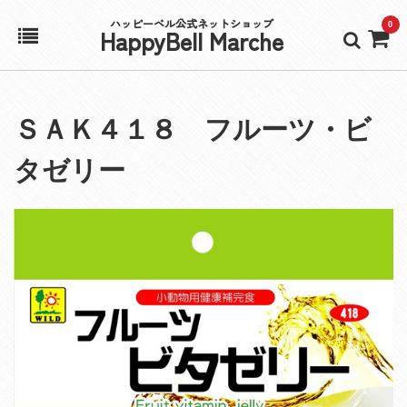
ハッピーベル公式ネットショップ
0
HappyBell Marche
ホーム
ＳＡＫ４１８ フルーツ・ビ
アカウント
タゼリー
カート