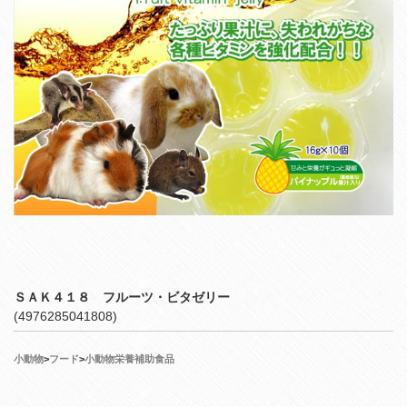
ＳＡＫ４１８ フルーツ・ビタゼリー
(4976285041808)
小動物
>
フード
>
小動物栄養補助食品