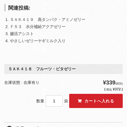
関連投稿:
ＳＡＫ４１９ 高タンパク・アミノゼリー
Ｆ５３ 水分補給アクアゼリー
腸活アシスト
やさしいゼリーヤギミルク入り
ＳＡＫ４１８ フルーツ・ビタゼリー
¥339
在庫状態 : 在庫有り
(税別)
(
¥372 )
税込
数量
袋