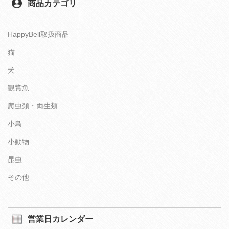
商品カテゴリ
HappyBell取扱商品
猫
犬
観賞魚
爬虫類・両生類
小鳥
小動物
昆虫
その他
営業日カレンダー