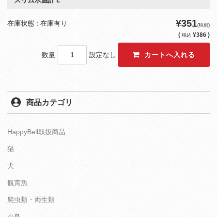
スリム水温計Ｌ
¥351
在庫状態 : 在庫有り
(税別)
(
¥386 )
税込
数量
設定なし
商品カテゴリ
HappyBell取扱商品
猫
犬
観賞魚
爬虫類・両生類
小鳥