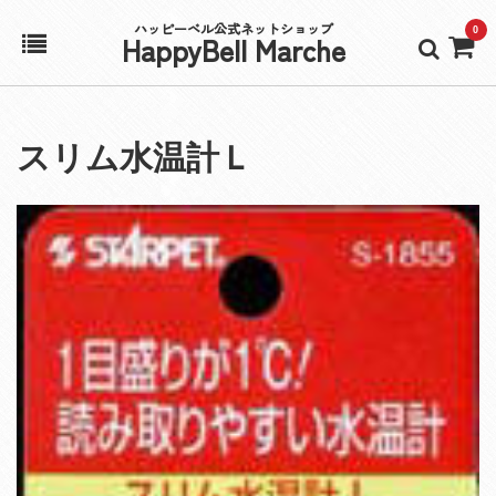
ハッピーベル公式ネットショップ
0
HappyBell Marche
ホーム
スリム水温計Ｌ
アカウント
カート