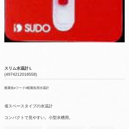
スリム水温計Ｌ
(4974212018558)
観賞魚
>
フード
>
観賞魚用水温計
省スペースタイプの水温計
コンパクトで見やすい。小型水槽用。