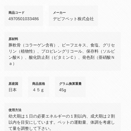
商品コード
メーカー
4970501033486
デビフペット株式会社
原材料
豚軟骨（コラーゲン含有）、ビーフエキス、食塩、グリセ
リン（植物性）、プロピレングリコール、保存料（ソルビ
ン酸Ｋ）、酸化防止剤（ビタミンＣ）、発色剤（亜硝酸Ｎ
ａ）
原産国
商品規格
グラム換算重量
日本
４５ｇ
45g
使用方法
幼犬期は１日の必要エネルギーの１割以内、成犬期は２割
以内を目安にしています。ペットの運動量、体調を考慮し
て量を調整して下さい。