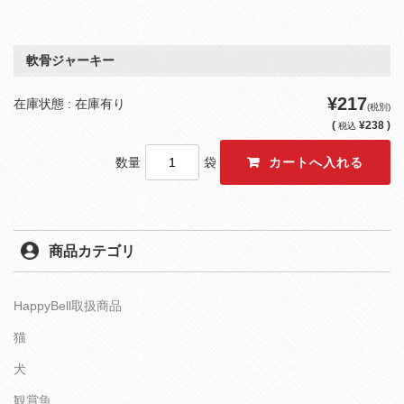
軟骨ジャーキー
¥217
在庫状態 : 在庫有り
(税別)
(
¥238 )
税込
数量
袋
商品カテゴリ
HappyBell取扱商品
猫
犬
観賞魚