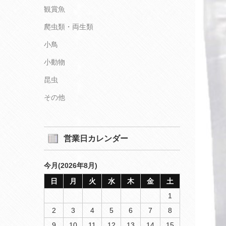
観賞魚
爬虫類・両生類
小鳥
小動物
昆虫
その他
営業日カレンダー
今月(2026年8月)
日
月
火
水
木
金
土
1
2
3
4
5
6
7
8
9
10
11
12
13
14
15