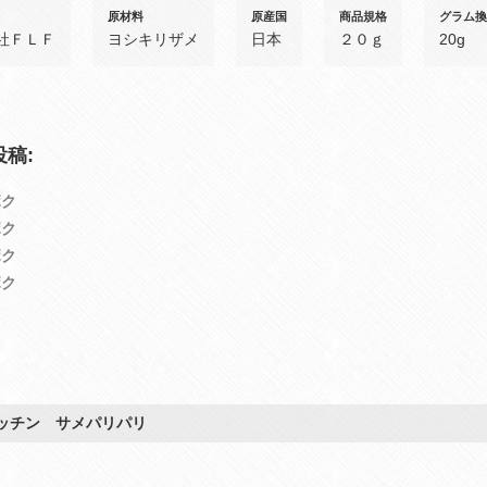
原材料
原産国
商品規格
グラム換
社ＦＬＦ
ヨシキリザメ
日本
２０ｇ
20g
稿:
ボク
ボク
ボク
ボク
ッチン サメパリパリ