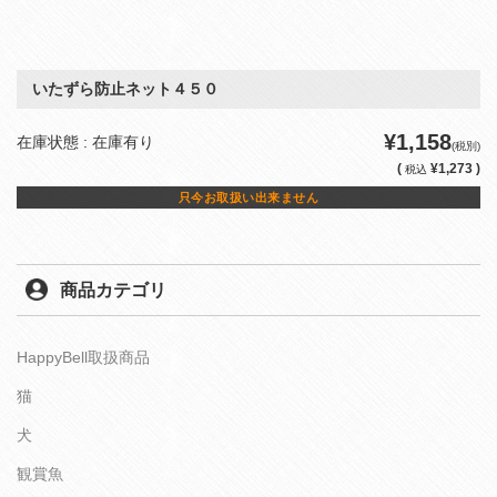
いたずら防止ネット４５０
¥1,158
在庫状態 : 在庫有り
(税別)
(
¥1,273 )
税込
只今お取扱い出来ません
商品カテゴリ
HappyBell取扱商品
猫
犬
観賞魚