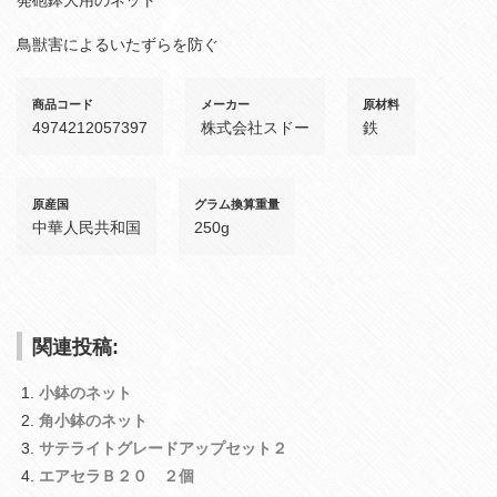
鳥獣害によるいたずらを防ぐ
商品コード
メーカー
原材料
4974212057397
株式会社スドー
鉄
原産国
グラム換算重量
中華人民共和国
250g
関連投稿:
小鉢のネット
角小鉢のネット
サテライトグレードアップセット２
エアセラＢ２０ ２個