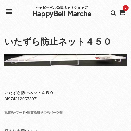
ハッピーベル公式ネットショップ
0
HappyBell Marche
ホーム
いたずら防止ネット４５０
アカウント
カート
いたずら防止ネット４５０
(4974212057397)
観賞魚
>
フード
>
観賞魚用その他パーツ類
発砲鉢大用のネット