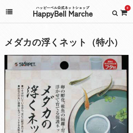
ハッピーベル公式ネットショップ
0
HappyBell Marche
ホーム
メダカの浮くネット（特小）
アカウント
カート