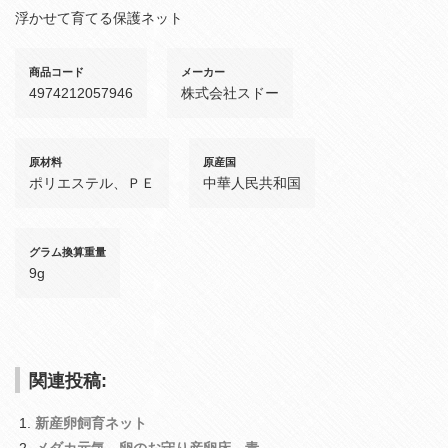
浮かせて育てる保護ネット
商品コード
メーカー
4974212057946
株式会社スドー
原材料
原産国
ポリエステル、ＰＥ
中華人民共和国
グラム換算重量
9g
関連投稿:
新産卵飼育ネット
メダカ元気 卵のお守り産卵床 青