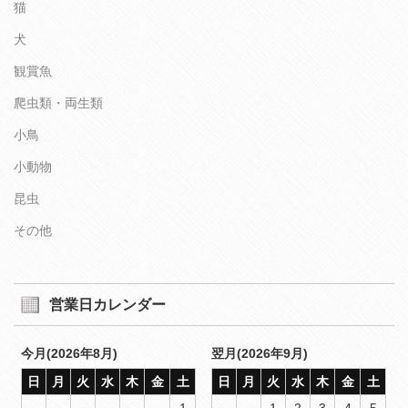
猫
犬
観賞魚
爬虫類・両生類
小鳥
小動物
昆虫
その他
営業日カレンダー
今月(2026年8月)
翌月(2026年9月)
日
月
火
水
木
金
土
日
月
火
水
木
金
土
1
1
2
3
4
5