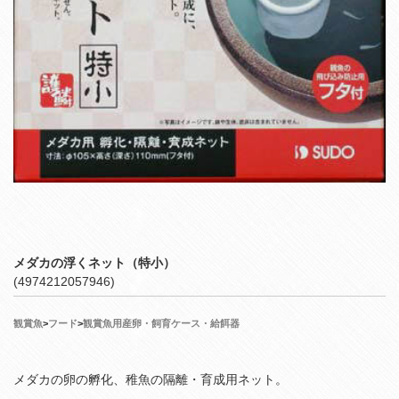
メダカの浮くネット（特小）
(4974212057946)
観賞魚
>
フード
>
観賞魚用産卵・飼育ケース・給餌器
メダカの卵の孵化、稚魚の隔離・育成用ネット。