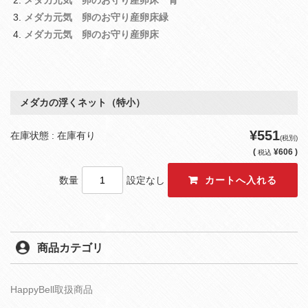
メダカ元気 卵のお守り産卵床緑
メダカ元気 卵のお守り産卵床
メダカの浮くネット（特小）
¥551
在庫状態 : 在庫有り
(税別)
(
¥606 )
税込
数量
設定なし
商品カテゴリ
HappyBell取扱商品