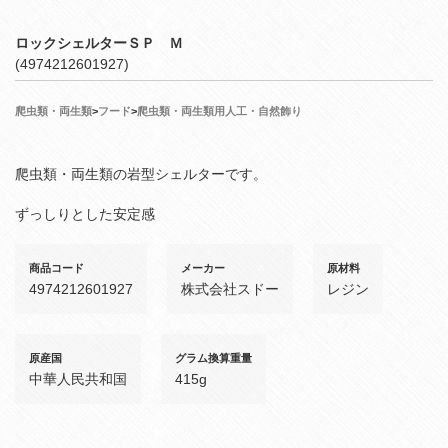
ロックシェルターＳＰ Ｍ
(4974212601927)
爬虫類・両生類
>
フード
>
爬虫類・両生類用人工・自然飾り
爬虫類・両生類の岩型シェルターです。
ずっしりとした安定感
商品コード
メーカー
原材料
4974212601927
株式会社スドー
レジン
原産国
グラム換算重量
中華人民共和国
415g