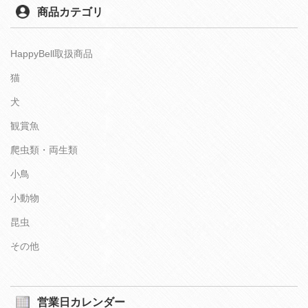
商品カテゴリ
HappyBell取扱商品
猫
犬
観賞魚
爬虫類・両生類
小鳥
小動物
昆虫
その他
営業日カレンダー