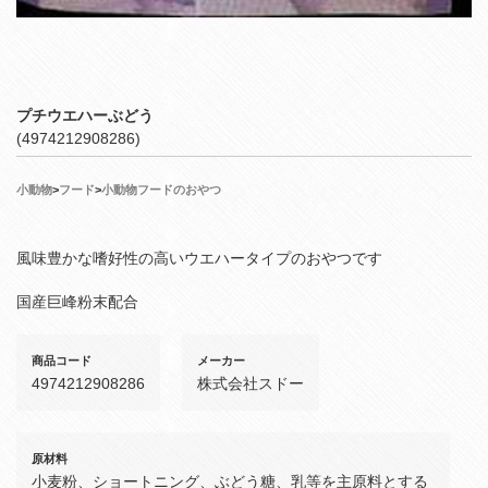
プチウエハーぶどう
(4974212908286)
小動物
>
フード
>
小動物フードのおやつ
風味豊かな嗜好性の高いウエハータイプのおやつです
国産巨峰粉末配合
商品コード
メーカー
4974212908286
株式会社スドー
原材料
小麦粉、ショートニング、ぶどう糖、乳等を主原料とする