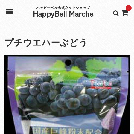
ハッピーベル公式ネットショップ
0
HappyBell Marche
ホーム
プチウエハーぶどう
アカウント
カート