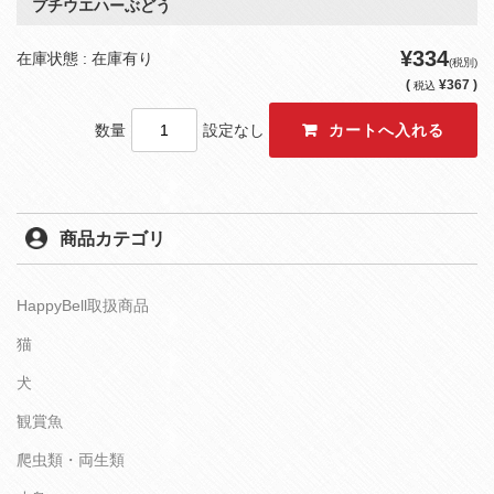
プチウエハーぶどう
¥334
在庫状態 : 在庫有り
(税別)
(
¥367 )
税込
数量
設定なし
商品カテゴリ
HappyBell取扱商品
猫
犬
観賞魚
爬虫類・両生類