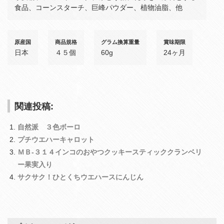
食品、コーンスターチ、巨峰パウダー、植物油脂、他
原産国
商品規格
グラム換算重量
賞味期限
日本
４５個
60g
24ヶ月
関連投稿:
自然派 ３色ボーロ
プチウエハーキャロット
ＭＢ‐３１４インコのおやつクッキースティッククランベリ
ー果実入り
サクサク！ひとくちウエハースにんじん