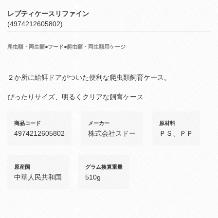
レプティケースリファイン
(4974212605802)
爬虫類・両生類
>
フード
>
爬虫類・両生類用ケージ
２か所に給餌ドアがついた便利な爬虫類飼育ケース。
ぴったりサイズ、明るくクリアな飼育ケース
商品コード
メーカー
原材料
4974212605802
株式会社スドー
ＰＳ、ＰＰ
原産国
グラム換算重量
中華人民共和国
510g