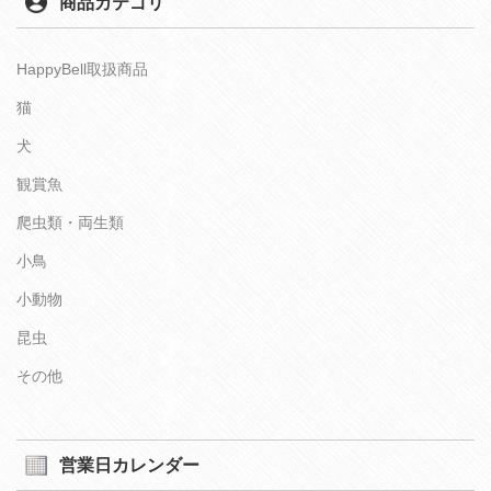
商品カテゴリ
HappyBell取扱商品
猫
犬
観賞魚
爬虫類・両生類
小鳥
小動物
昆虫
その他
営業日カレンダー