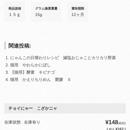
商品規格
グラム換算重量
賞味期限
１５ｇ
15g
12ヶ月
関連投稿:
にゃんこの日替わりレシピ 減塩おじゃことカリカリ野菜
猫用 やわらかにぼし
【猫用】酵素 キビナゴ
猫用 かえりちりめん 愛媛 Ｓ
チョイにゃー こざかニャ
¥148
在庫状態 : 在庫有り
(税別)
(
¥162 )
税込