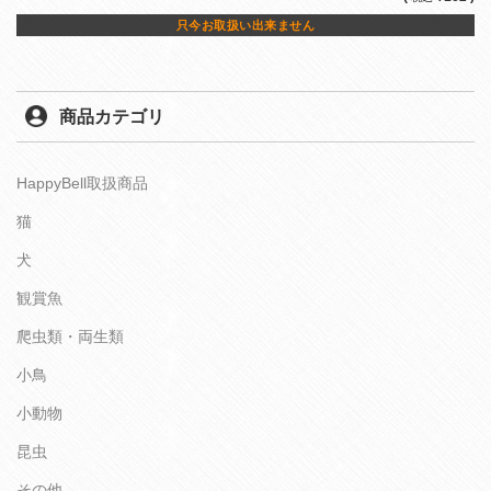
只今お取扱い出来ません
商品カテゴリ
HappyBell取扱商品
猫
犬
観賞魚
爬虫類・両生類
小鳥
小動物
昆虫
その他