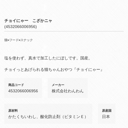
チョイにゃー こざかニャ
(4532066006956)
猫
>
フード
>
スナック
塩を使わず、真水で加工したにぼしです。国産。
チョイっとあげられる猫ちゃんおやつ『チョイにゃー』
商品コード
メーカー
4532066006956
株式会社わんわん
原材料
原産国
かたくちいわし、酸化防止剤（ビタミンＥ）
日本