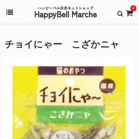
ハッピーベル公式ネットショップ
0
HappyBell Marche
ホーム
チョイにゃー こざかニャ
アカウント
カート