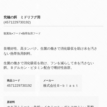
究極の餌 ミドリフグ用
(4571229730192)
観賞魚
>
フード
>
熱帯魚用フード
良嗜好性、高タンパク。生菌の働きで消化吸収を助け水を汚さ
ない熱帯魚用飼料。
生菌の働きで消化吸収を助け、フンを減らして水を汚さない
餌。Ｂグルカン・ビタミン配合で嗜好性抜群。
商品コード
メーカー
4571229730192
株式会社Ｂ−ｂｌａｓｔ
原材料
オキアミミール・魚粉・イカミール・グルコサミン・乳酸