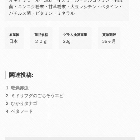
菌・ニンニク粉末・甘草粉末・大豆レシチン・ベタイン・
バチルス菌・ビタミン・ミネラル
原産国
商品規格
グラム換算重量
賞味期限
日本
２０ｇ
20g
36ヶ月
関連投稿:
乾燥赤虫
ミドリフグのごちそうエビ
ひかりタナゴ
ベタフード