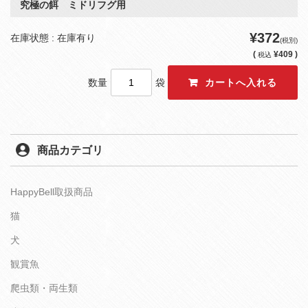
究極の餌 ミドリフグ用
¥372
在庫状態 : 在庫有り
(税別)
(
¥409 )
税込
数量
袋
商品カテゴリ
HappyBell取扱商品
猫
犬
観賞魚
爬虫類・両生類