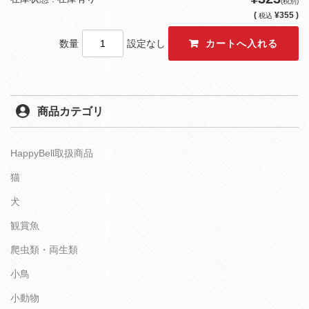
(税別)
(
¥355 )
税込
数量
設定なし
商品カテゴリ
HappyBell取扱商品
猫
犬
観賞魚
爬虫類・両生類
小鳥
小動物