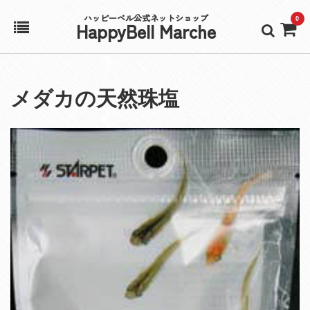
ハッピーベル公式ネットショップ
0
HappyBell Marche
ホーム
メダカの天然珠塩
アカウント
カート