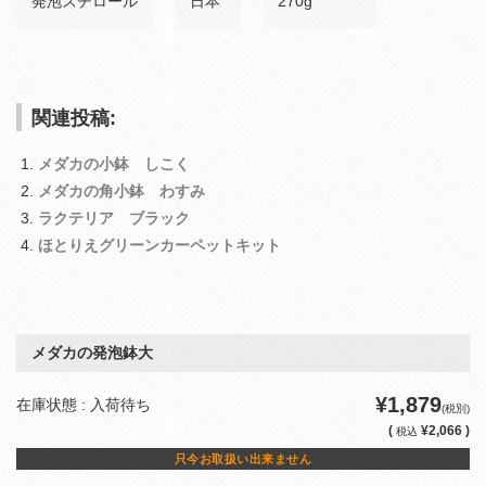
発泡スチロール
日本
270g
関連投稿:
メダカの小鉢 しこく
メダカの角小鉢 わすみ
ラクテリア ブラック
ほとりえグリーンカーペットキット
メダカの発泡鉢大
¥1,879
在庫状態 : 入荷待ち
(税別)
(
¥2,066 )
税込
只今お取扱い出来ません