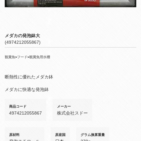
メダカの発泡鉢大
(4974212055867)
観賞魚
>
フード
>
観賞魚用水槽
断熱性に優れたメダカ鉢
メダカに快適な発泡鉢
商品コード
メーカー
4974212055867
株式会社スドー
原材料
原産国
グラム換算重量