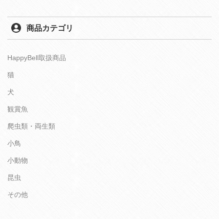
商品カテゴリ
HappyBell取扱商品
猫
犬
観賞魚
爬虫類・両生類
小鳥
小動物
昆虫
その他