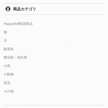
商品カテゴリ
HappyBell取扱商品
猫
犬
観賞魚
爬虫類・両生類
小鳥
小動物
昆虫
その他