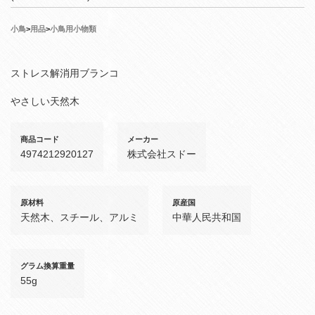
小鳥
>
用品
>
小鳥用小物類
ストレス解消用ブランコ
やさしい天然木
商品コード
メーカー
4974212920127
株式会社スドー
原材料
原産国
天然木、スチール、アルミ
中華人民共和国
グラム換算重量
55g