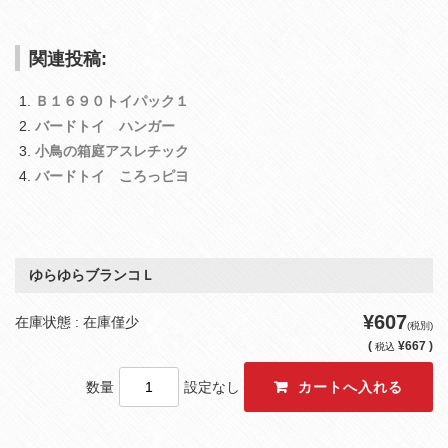
関連投稿:
Ｂ１６９０トイパック１
バードトイ ハンガー
小鳥の箱庭アスレチック
バードトイ ころっピヨ
ゆらゆらブランコＬ
¥607
在庫状態 : 在庫僅少
(税別)
(
¥667 )
税込
数量
設定なし