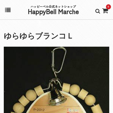
ハッピーベル公式ネットショップ
0
HappyBell Marche
ホーム
ゆらゆらブランコＬ
アカウント
カート