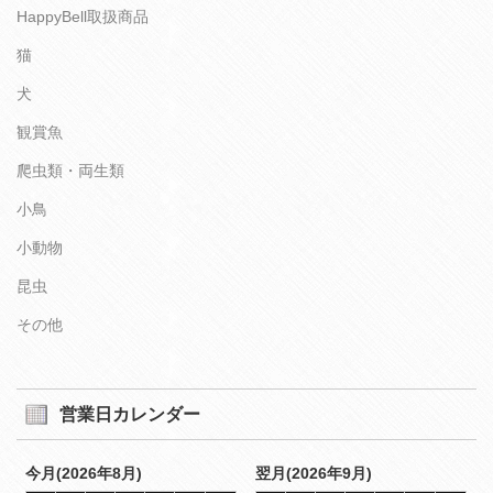
HappyBell取扱商品
猫
犬
観賞魚
爬虫類・両生類
小鳥
小動物
昆虫
その他
営業日カレンダー
今月(2026年8月)
翌月(2026年9月)