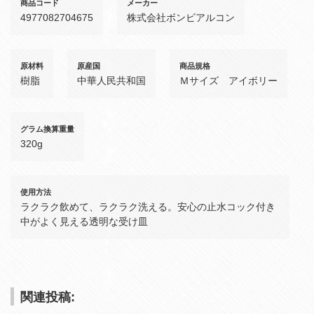
商品コード
メーカー
4977082704675
株式会社ボンビアルコン
原材料
原産国
商品規格
樹脂
中華人民共和国
Ｍサイズ アイボリー
グラム換算重量
320g
使用方法
ラクラク飲めて、ラクラク洗える。安心の止水コック付き
中がよく見える透明な受け皿
関連投稿: