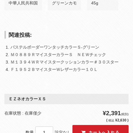
中華人民共和国
グリーンカモ
45g
関連投稿:
パステルボーダーワンタッチカラーＳ‐グリーン
Ｍ０８８９ＲマイスターカラーＳ ＮＥＷチェック
Ｍ１３９４ＷＲマイスタークッションカラー＃３０スター
Ｆ１９５２ＢマイスターＷレザーカラー１０Ｌ
ＥＺネオカラーＸＳ
¥2,391
在庫状態 : 在庫僅少
(税別)
(
¥2,630 )
税込
数量
設定なし