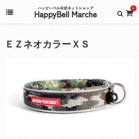
ハッピーベル公式ネットショップ
0
HappyBell Marche
ホーム
ＥＺネオカラーＸＳ
アカウント
カート