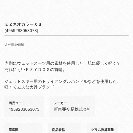
ＥＺネオカラーＸＳ
(4959283053073)
犬
>
用品
>
首輪
内側にウェットスーツ用の素材を使用した、肌に優しく軽くて
汚れにくいＥＺＹＤＯＧの首輪。
ジェットスキー用のトライアングルハンドルなどを使用した、
軽くて丈夫な犬具ブランド
商品コード
メーカー
4959283053073
新東亜交易株式会社
原産国
商品規格
グラム換算重量