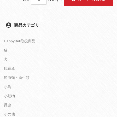
商品カテゴリ
HappyBell取扱商品
猫
犬
観賞魚
爬虫類・両生類
小鳥
小動物
昆虫
その他