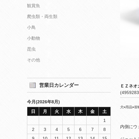
観賞魚
爬虫類・両生類
小鳥
小動物
昆虫
その他
営業日カレンダー
ＥＺネオ
(4959283
今月(2026年8月)
犬
>
用品
>
首
日
月
火
水
木
金
土
1
内側にウ
2
3
4
5
6
7
8
9
10
11
12
13
14
15
ジェット