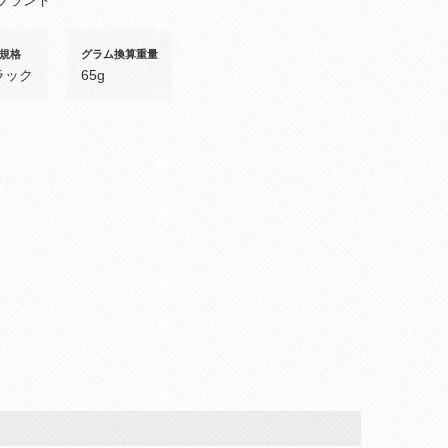
規格
グラム換算重量
ラック
65g