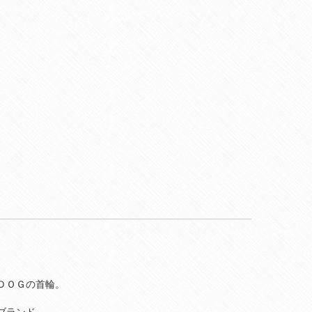
ＤＯＧの首輪。
ブランド