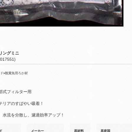
リングミニ
017551)
ド
>
観賞魚用ろか材
部式フィルター用
テリアのすばやい吸着！
、水流を分散し、濾過効率アップ！
ド
メーカー
原材料
原産国