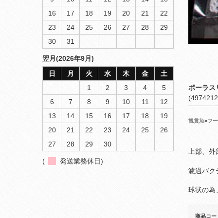
16
17
18
19
20
21
22
23
24
25
26
27
28
29
30
31
翌月(2026年9月)
日
月
火
水
木
金
土
1
2
3
4
5
ポーラス
(4974212
6
7
8
9
10
11
12
13
14
15
16
17
18
19
観賞魚
>
フー
20
21
22
23
24
25
26
27
28
29
30
上部、外
(
発送業務休日)
濾過バク
球状の為
商品コー