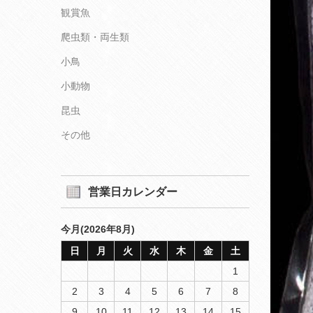
観賞魚
爬虫類・両生類
小鳥
小動物
昆虫
その他
営業日カレンダー
今月(2026年8月)
日
月
火
水
木
金
土
1
2
3
4
5
6
7
8
9
10
11
12
13
14
15