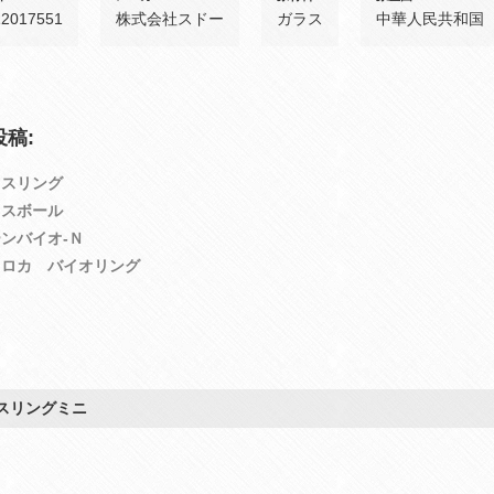
12017551
株式会社スドー
ガラス
中華人民共和国
稿:
ラスリング
ラスボール
ンバイオ‐Ｎ
トロカ バイオリング
スリングミニ