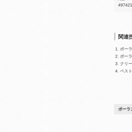
49742
関連投
ポー
ポー
クリー
ベス
ポーラ