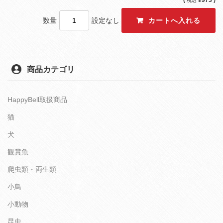
(
¥973 )
税込
数量
設定なし
商品カテゴリ
HappyBell取扱商品
猫
犬
観賞魚
爬虫類・両生類
小鳥
小動物
昆虫