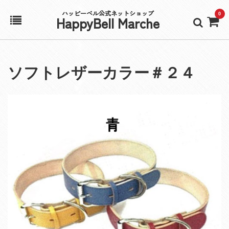
ハッピーベル公式ネットショップ
0
HappyBell Marche
ホーム
ソフトレザーカラー＃２４
アカウント
カート