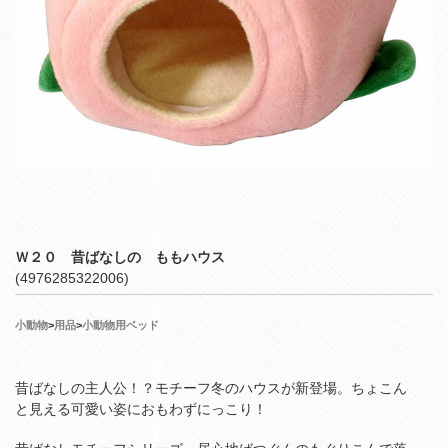
Ｗ２０ 昔ばなしの ももハウス
(4976285322006)
小動物
>
用品
>
小動物用ベッド
昔ばなしの主人公！？モチーフ冬のハウスが新登場。ちょこん
と見える可愛い姿におもわずにっこり！