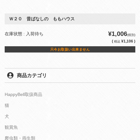
Ｗ２０ 昔ばなしの ももハウス
¥1,006
在庫状態 : 入荷待ち
(税別)
(
¥1,106 )
税込
只今お取扱い出来ません
商品カテゴリ
HappyBell取扱商品
猫
犬
観賞魚
爬虫類・両生類