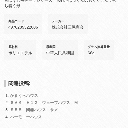
昔ばなしモチーフシリーズ 居心地ばつぐんのもぐりこんで落
ち着く形
商品コード
メーカー
4976285322006
株式会社三晃商会
原材料
原産国
グラム換算重量
ポリエステル
中華人民共和国
66g
関連投稿:
かまくらハウス
ＳＡＫ Ｈ１２ ウェーブハウス Ｍ
Ｓ５８ 陶器ハウス サメ
ハーモニーハウス