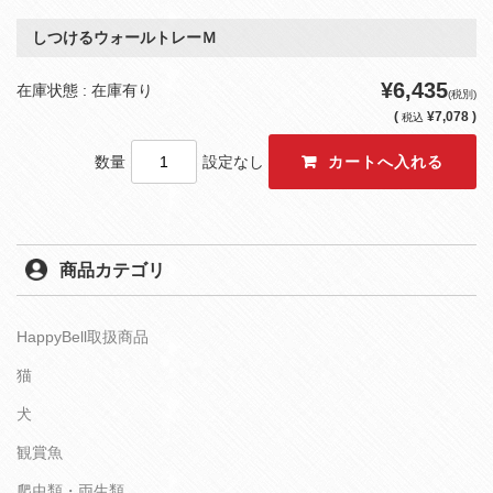
しつけるウォールトレーＭ
¥6,435
在庫状態 : 在庫有り
(税別)
(
¥7,078 )
税込
数量
設定なし
商品カテゴリ
HappyBell取扱商品
猫
犬
観賞魚
爬虫類・両生類