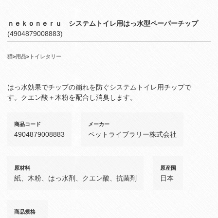
ｎｅｋｏｎｅｒｕ システムトイレ用はっ水型ペーパーチップ
(4904879008883)
猫
>
用品
>
トイレタリー
はっ水効果でチップの崩れを防ぐシステムトイレ用チップで
す。クエン酸＋木粉を配合し消臭します。
商品コード
メーカー
4904879008883
ペットライブラリー株式会社
原材料
原産国
紙、木粉、はっ水剤、クエン酸、抗菌剤
日本
商品規格