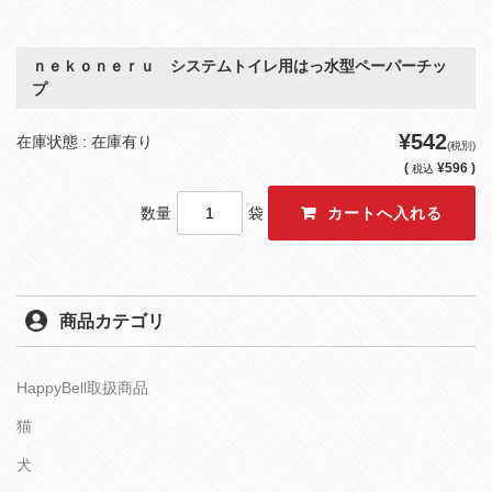
ｎｅｋｏｎｅｒｕ システムトイレ用はっ水型ペーパーチッ
プ
¥542
在庫状態 : 在庫有り
(税別)
(
¥596 )
税込
数量
袋
商品カテゴリ
HappyBell取扱商品
猫
犬