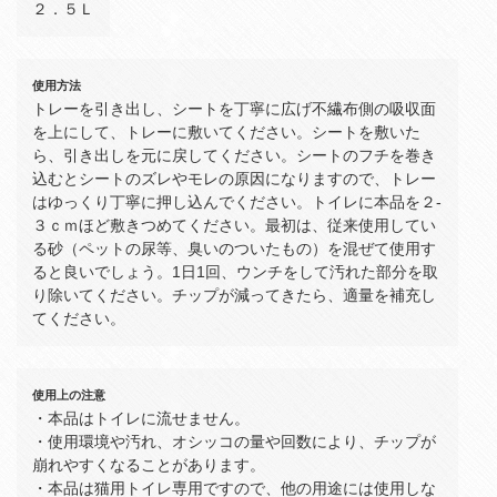
２．５Ｌ
使用方法
トレーを引き出し、シートを丁寧に広げ不繊布側の吸収面
を上にして、トレーに敷いてください。シートを敷いた
ら、引き出しを元に戻してください。シートのフチを巻き
込むとシートのズレやモレの原因になりますので、トレー
はゆっくり丁寧に押し込んでください。トイレに本品を２‐
３ｃｍほど敷きつめてください。最初は、従来使用してい
る砂（ペットの尿等、臭いのついたもの）を混ぜて使用す
ると良いでしょう。1日1回、ウンチをして汚れた部分を取
り除いてください。チップが減ってきたら、適量を補充し
てください。
使用上の注意
・本品はトイレに流せません。
・使用環境や汚れ、オシッコの量や回数により、チップが
崩れやすくなることがあります。
・本品は猫用トイレ専用ですので、他の用途には使用しな