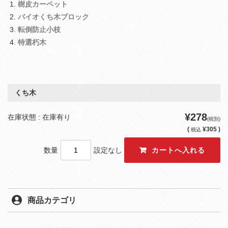
樹皮カーペット
バイオくち木ブロック
転倒防止小枝
特選朽木
くち木
¥278
在庫状態 : 在庫有り
(税別)
(
¥305 )
税込
数量
設定なし
商品カテゴリ