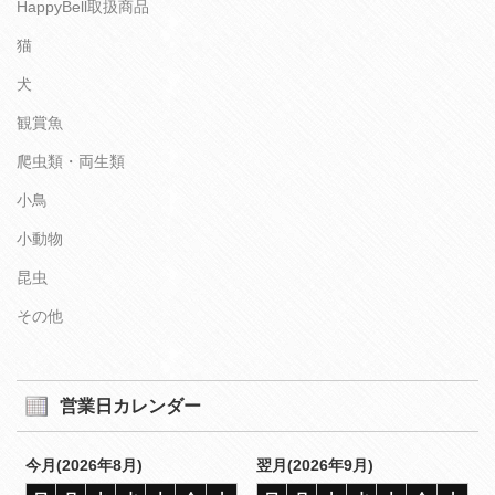
HappyBell取扱商品
猫
犬
観賞魚
爬虫類・両生類
小鳥
小動物
昆虫
その他
営業日カレンダー
今月(2026年8月)
翌月(2026年9月)