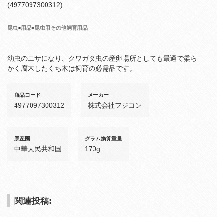
(4977097300312)
昆虫
>
用品
>
昆虫用その他飼育用品
幼虫のエサになり、クワガタ虫の産卵場所としても最適で柔ら
かく腐木したくち木は飼育の必需品です。
商品コード
メーカー
4977097300312
株式会社フジコン
原産国
グラム換算重量
中華人民共和国
170g
関連投稿: