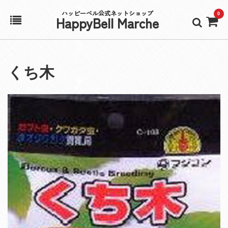
ハッピーベル公式ネットショップ
0
HappyBell Marche
ホーム
くち木
アカウント
カート