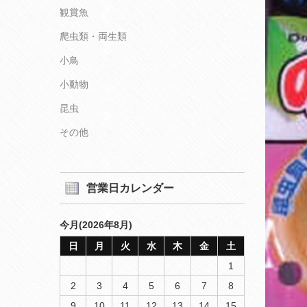
観賞魚
爬虫類・両生類
小鳥
小動物
昆虫
その他
営業日カレンダー
今月(2026年8月)
日
月
火
水
木
金
土
1
2
3
4
5
6
7
8
9
10
11
12
13
14
15