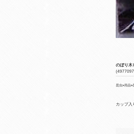
のぼり木
(4977097
昆虫
>
用品
>
カップ入