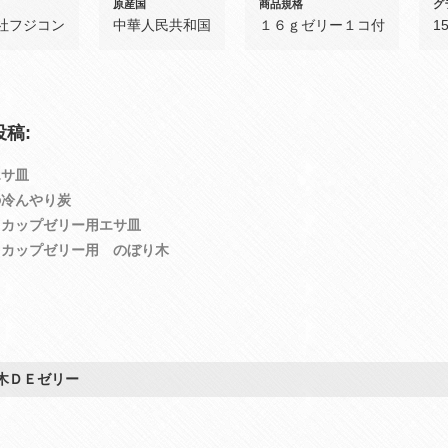
原産国
商品規格
グ
社フジコン
中華人民共和国
１６ｇゼリー１コ付
1
稿:
エサ皿
の冷んやり炭
ドカップゼリー用エサ皿
ドカップゼリー用 のぼり木
木ＤＥゼリー