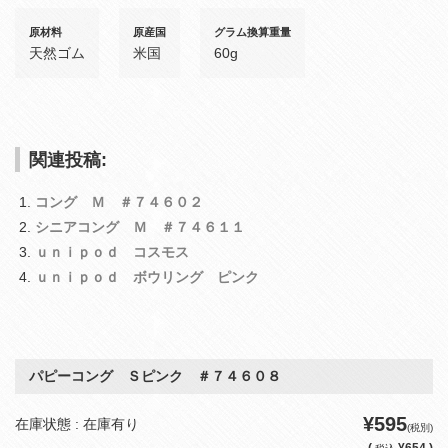
原材料
原産国
グラム換算重量
天然ゴム
米国
60g
関連投稿:
コング Ｍ ＃７４６０２
シニアコング Ｍ ＃７４６１１
ｕｎｉｐｏｄ コスモス
ｕｎｉｐｏｄ ボウリング ピンク
パピーコング Ｓピンク ＃７４６０８
¥595
在庫状態 : 在庫有り
(税別)
(
¥654 )