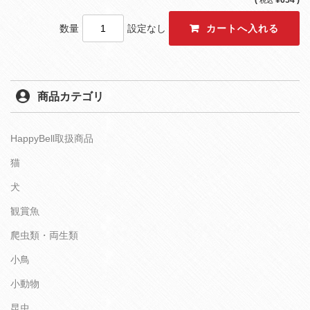
税込
数量
設定なし
商品カテゴリ
HappyBell取扱商品
猫
犬
観賞魚
爬虫類・両生類
小鳥
小動物
昆虫