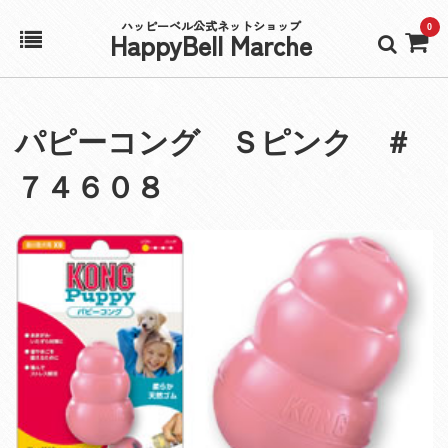
ハッピーベル公式ネットショップ
0
HappyBell Marche
ホーム
パピーコング Ｓピンク ＃
アカウント
７４６０８
カート