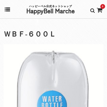
ハッピーベル公式ネットショップ
0
HappyBell Marche
ホーム
ＷＢＦ‐６００Ｌ
アカウント
カート