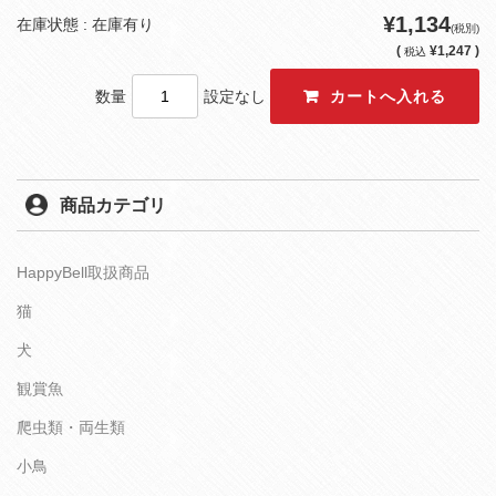
¥1,134
在庫状態 : 在庫有り
(税別)
(
¥1,247 )
税込
数量
設定なし
商品カテゴリ
HappyBell取扱商品
猫
犬
観賞魚
爬虫類・両生類
小鳥