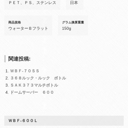
ＰＥＴ、ＰＳ、ステンレス
日本
商品規格
グラム換算重量
ウォーターＢフラット
150g
関連投稿:
ＷＢＦ‐７０ＳＳ
３６８ルック・ルック ボトル
ＳＡＫ３７３マルチボトル
ドームサーバー ６００
ＷＢＦ‐６００Ｌ