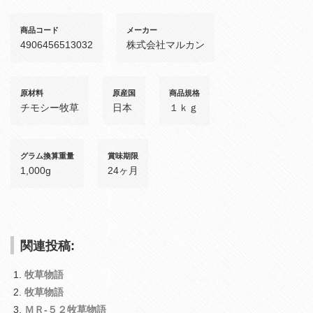
商品コード
メーカー
4906456513032
株式会社マルカン
原材料
原産国
商品規格
チモシー牧草
日本
１ｋｇ
グラム換算重量
賞味期限
1,000g
24ヶ月
関連投稿:
牧草物語
牧草物語
ＭＲ‐５２牧草物語