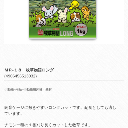
ＭＲ‐１８ 牧草物語ロング
(4906456513032)
小動物
>
用品
>
小動物用床材・巣材
飼育ゲージに敷きやすいロングカットです。副食としても適し
ています。
チモシー種の１番刈り長くカットした牧草です。