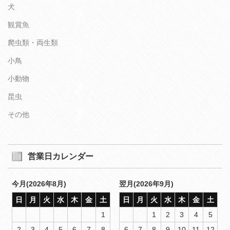
犬
観賞魚
爬虫類・両生類
小鳥
小動物
昆虫
その他
営業日カレンダー
今月(2026年8月)
翌月(2026年9月)
日
月
火
水
木
金
土
日
月
火
水
木
金
土
1
1
2
3
4
5
2
3
4
5
6
7
8
6
7
8
9
10
11
12