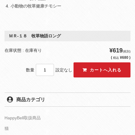
小動物の牧草健康チモシー
ＭＲ‐１８ 牧草物語ロング
¥619
在庫状態 : 在庫有り
(税別)
(
¥680 )
税込
数量
設定なし
商品カテゴリ
HappyBell取扱商品
猫