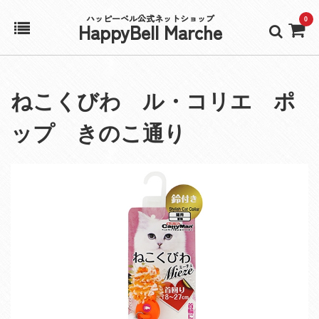
ハッピーベル公式ネットショップ
0
HappyBell Marche
ホーム
ねこくびわ ル・コリエ ポ
アカウント
ップ きのこ通り
カート