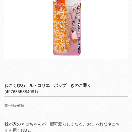
ねこくびわ ル・コリエ ポップ きのこ通り
(4976555884081)
猫
>
用品
>
首輪
我が家のネコちゃんが一層可愛らしくなる、おしゃれなネコち
ゃん用くびわ。