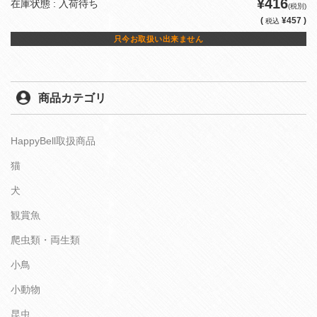
¥416
在庫状態 : 入荷待ち
(税別)
(
¥457 )
税込
只今お取扱い出来ません
商品カテゴリ
HappyBell取扱商品
猫
犬
観賞魚
爬虫類・両生類
小鳥
小動物
昆虫