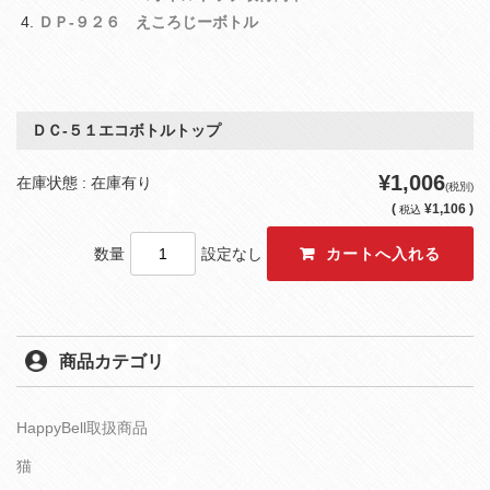
ＤＰ‐９２６ えころじーボトル
ＤＣ‐５１エコボトルトップ
¥1,006
在庫状態 : 在庫有り
(税別)
(
¥1,106 )
税込
数量
設定なし
商品カテゴリ
HappyBell取扱商品
猫