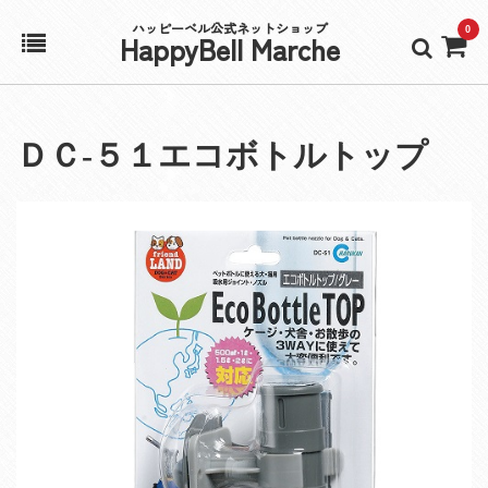
ハッピーベル公式ネットショップ
0
HappyBell Marche
ホーム
ＤＣ‐５１エコボトルトップ
アカウント
カート