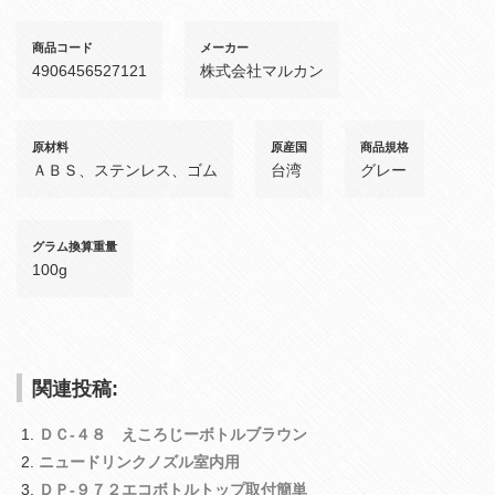
商品コード
メーカー
4906456527121
株式会社マルカン
原材料
原産国
商品規格
ＡＢＳ、ステンレス、ゴム
台湾
グレー
グラム換算重量
100g
関連投稿:
ＤＣ‐４８ えころじーボトルブラウン
ニュードリンクノズル室内用
ＤＰ‐９７２エコボトルトップ取付簡単