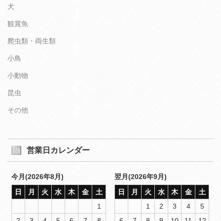
犬
観賞魚
爬虫類・両生類
小鳥
小動物
昆虫
その他
営業日カレンダー
今月(2026年8月)
翌月(2026年9月)
日
月
火
水
木
金
土
日
月
火
水
木
金
土
1
1
2
3
4
5
2
3
4
5
6
7
8
6
7
8
9
10
11
12