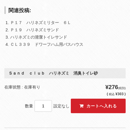
関連投稿:
Ｐ１７ ハリネズミリター ６Ｌ
Ｐ１９ ハリネズミサンド
ハリネズミの清潔トイレサンド
ＣＬ３３９ ドワーフハム用バスハウス
Ｓａｎｄ ｃｌｕｂ ハリネズミ 消臭トイレ砂
¥276
在庫状態 : 在庫有り
(税別)
(
¥303 )
税込
数量
設定なし