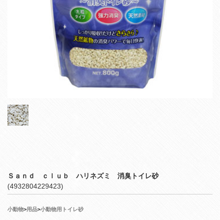
Ｓａｎｄ ｃｌｕｂ ハリネズミ 消臭トイレ砂
(4932804229423)
小動物
>
用品
>
小動物用トイレ砂