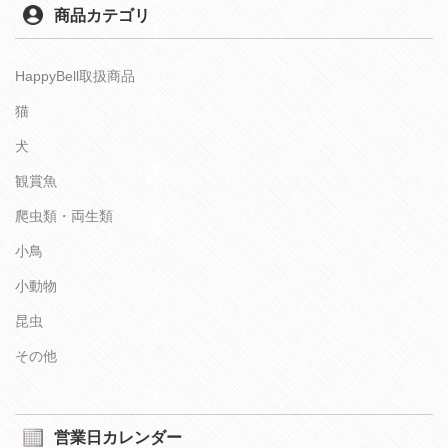
商品カテゴリ
HappyBell取扱商品
猫
犬
観賞魚
爬虫類・両生類
小鳥
小動物
昆虫
その他
営業日カレンダー