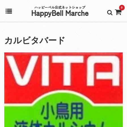
ハッピーベル公式ネットショップ
0
HappyBell Marche
ホーム
カルビタバード
アカウント
カート