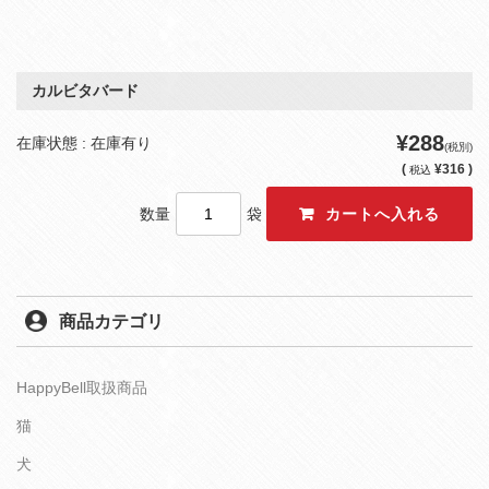
カルビタバード
¥288
在庫状態 : 在庫有り
(税別)
(
¥316 )
税込
数量
袋
商品カテゴリ
HappyBell取扱商品
猫
犬