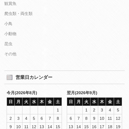
観賞魚
爬虫類・両生類
小鳥
小動物
昆虫
その他
営業日カレンダー
今月(2026年8月)
翌月(2026年9月)
日
月
火
水
木
金
土
日
月
火
水
木
金
土
1
1
2
3
4
5
2
3
4
5
6
7
8
6
7
8
9
10
11
12
9
10
11
12
13
14
15
13
14
15
16
17
18
19