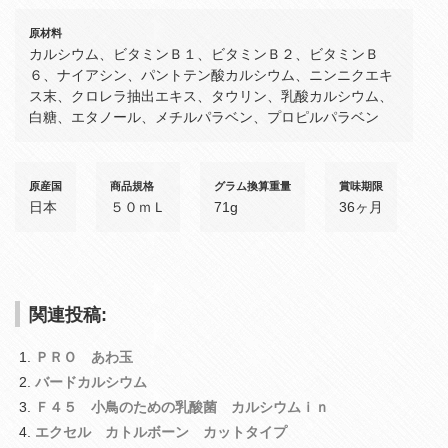
原材料
カルシウム、ビタミンＢ１、ビタミンＢ２、ビタミンＢ
６、ナイアシン、パントテン酸カルシウム、ニンニクエキ
ス末、クロレラ抽出エキス、タウリン、乳酸カルシウム、
白糖、エタノール、メチルパラベン、プロピルパラベン
原産国
商品規格
グラム換算重量
賞味期限
日本
５０ｍＬ
71g
36ヶ月
関連投稿:
ＰＲＯ あわ玉
バードカルシウム
Ｆ４５ 小鳥のための乳酸菌 カルシウムｉｎ
エクセル カトルボーン カットタイプ