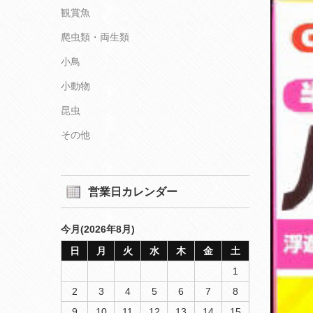
観賞魚
爬虫類・両生類
小鳥
小動物
昆虫
その他
営業日カレンダー
今月(2026年8月)
日
月
火
水
木
金
土
1
2
3
4
5
6
7
8
9
10
11
12
13
14
15