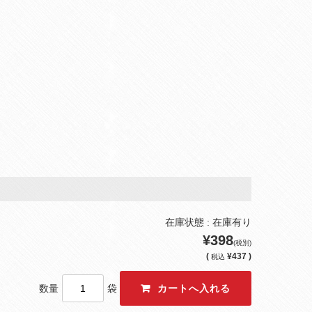
在庫状態 : 在庫有り
¥398
(税別)
(
¥437 )
税込
数量
袋