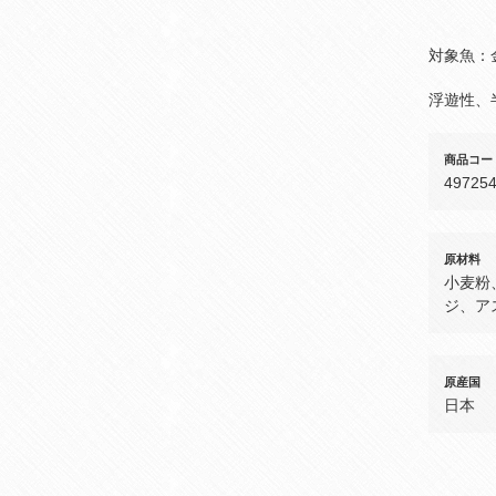
対象魚：
浮遊性、
商品コー
49725
原材料
小麦粉
ジ、ア
原産国
日本