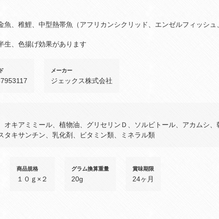
金魚、稚鯉、中型熱帯魚（アフリカンシクリッド、エンゼルフィッシュ
半生、色揚げ効果があります
ド
メーカー
47953117
ジェックス株式会社
、オキアミミール、植物油、グリセリンＤ、ソルビトール、アカムシ、
スタキサンチン、乳化剤、ビタミン類、ミネラル類
商品規格
グラム換算重量
賞味期限
１０ｇ×２
20g
24ヶ月