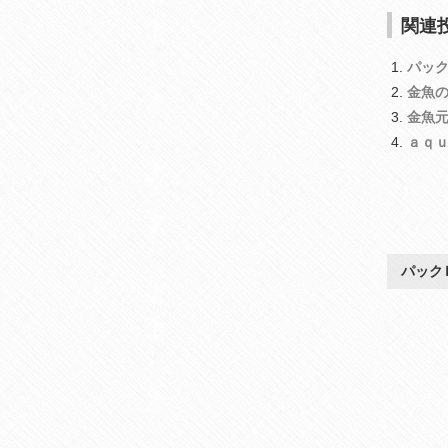
関連投
パッ
金魚
金魚
ａｑ
パック