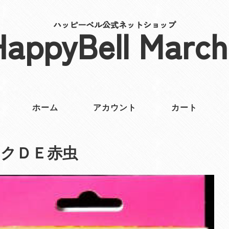
ハッピーベル公式ネットショップ
HappyBell March
ホーム
アカウント
カート
クＤＥ赤虫