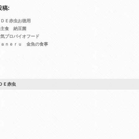
稿:
クＤＥ赤虫お徳用
の主食 納豆菌
元気プロバイオフード
ｕａｎｅｒｕ 金魚の食事
ＤＥ赤虫