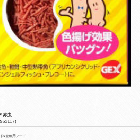
Ｅ赤虫
953117)
ド
>
金魚用フード