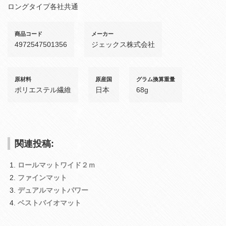
ロングタイプ各社共通
商品コード
メーカー
4972547501356
ジェックス株式会社
原材料
原産国
グラム換算重量
ポリエステル繊維
日本
68g
関連投稿:
ロールマットワイド２ｍ
ファインマット
デュアルマットパワー
ベストバイオマット