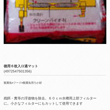
徳用６枚入ロ過マット
(4972547501356)
観賞魚
>
フード
>
観賞魚用ろか材
残餌・糞等の浮遊物を除去。６０ｃｍ水槽用上部フィルター
に。小さなフィルターにもカットして使用できます