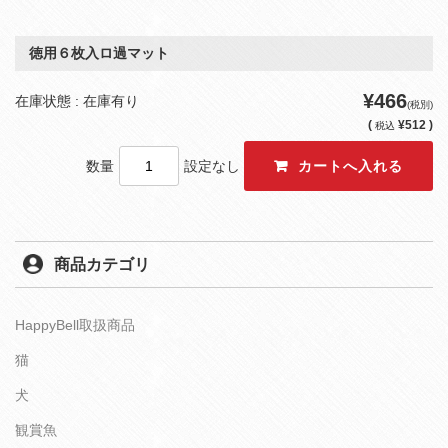
徳用６枚入ロ過マット
¥466
在庫状態 : 在庫有り
(税別)
(
¥512 )
税込
数量
設定なし
商品カテゴリ
HappyBell取扱商品
猫
犬
観賞魚