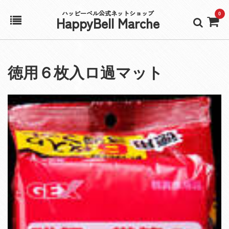
ハッピーベル公式ネットショップ
0
HappyBell Marche
ホーム
徳用６枚入ロ過マット
アカウント
カート