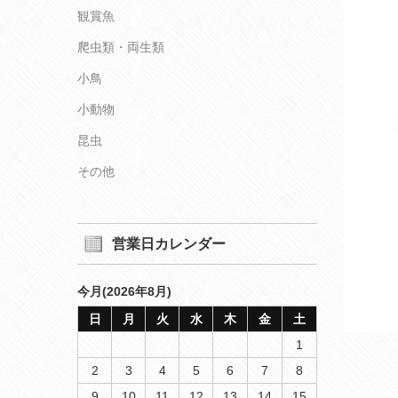
観賞魚
爬虫類・両生類
小鳥
小動物
昆虫
その他
営業日カレンダー
今月(2026年8月)
日
月
火
水
木
金
土
1
2
3
4
5
6
7
8
9
10
11
12
13
14
15