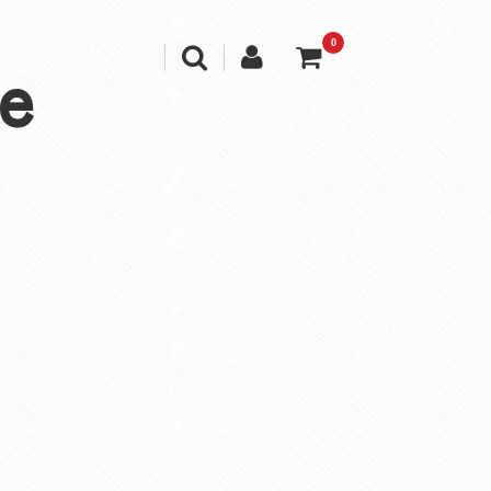
0
e
ｉ