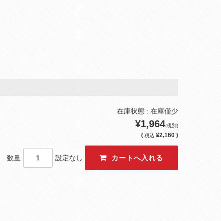
在庫状態 : 在庫僅少
¥1,964
(税別)
(
¥2,160 )
税込
数量
設定なし