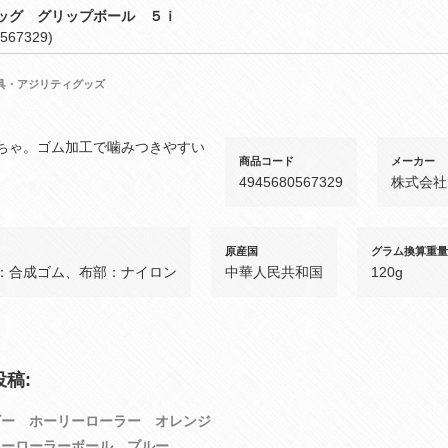
ッグ グリップボール ５ｉ
567329)
具・アジリティグッズ
ちゃ。ゴム加工で噛みつきやすい
商品コード
メーカー
4945680567329
株式会社
原産国
グラム換算重量
：合成ゴム、布部：ナイロン
中華人民共和国
120g
稿:
ビー ホーリーローラー オレンジ
リーローラーボール ブルー