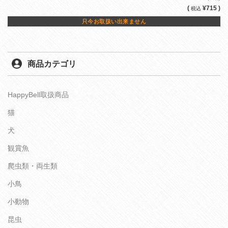
(
¥715 )
税込
只今お取扱い出来ません
商品カテゴリ
HappyBell取扱商品
猫
犬
観賞魚
爬虫類・両生類
小鳥
小動物
昆虫