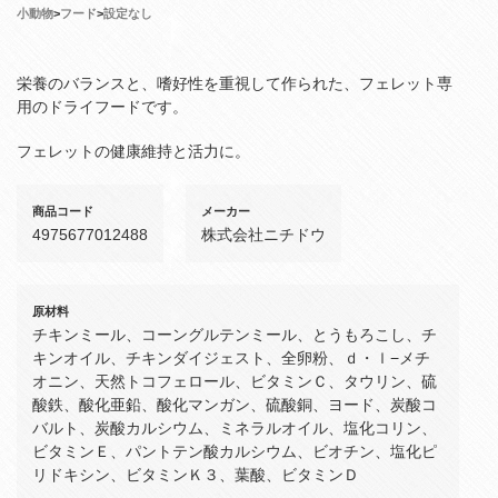
小動物
>
フード
>
設定なし
栄養のバランスと、嗜好性を重視して作られた、フェレット専
用のドライフードです。
フェレットの健康維持と活力に。
商品コード
メーカー
4975677012488
株式会社ニチドウ
原材料
チキンミール、コーングルテンミール、とうもろこし、チ
キンオイル、チキンダイジェスト、全卵粉、ｄ・ｌ−メチ
オニン、天然トコフェロール、ビタミンＣ、タウリン、硫
酸鉄、酸化亜鉛、酸化マンガン、硫酸銅、ヨード、炭酸コ
バルト、炭酸カルシウム、ミネラルオイル、塩化コリン、
ビタミンＥ、パントテン酸カルシウム、ビオチン、塩化ピ
リドキシン、ビタミンＫ３、葉酸、ビタミンＤ