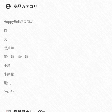
商品カテゴリ
HappyBell取扱商品
猫
犬
観賞魚
爬虫類・両生類
小鳥
小動物
昆虫
その他