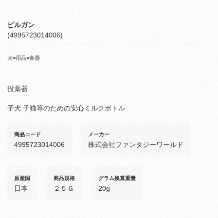
ピルガン
(4995723014006)
犬
>
用品
>
食器
投薬器
子犬.子猫等のための安心ミルクボトル
商品コード
メーカー
4995723014006
株式会社ファンタジーワールド
原産国
商品規格
グラム換算重量
日本
２５Ｇ
20g