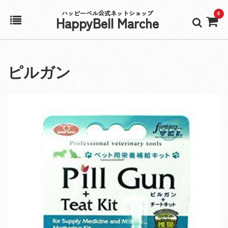
ハッピーベル公式ネットショップ
0
HappyBell Marche
ホーム
ピルガン
アカウント
カート