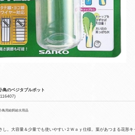
小鳥のベジタブルポット
116407)
小鳥用給餌給水用品
さし。大容量＆少量でも使いやすい２Ｗａｙ仕様。葉があつまる花形キ