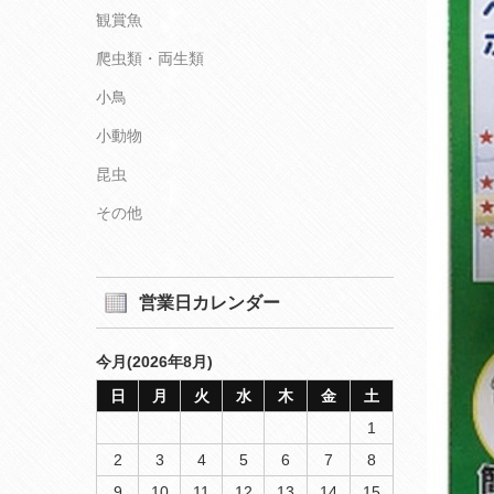
観賞魚
爬虫類・両生類
小鳥
小動物
昆虫
その他
営業日カレンダー
今月(2026年8月)
日
月
火
水
木
金
土
1
2
3
4
5
6
7
8
9
10
11
12
13
14
15