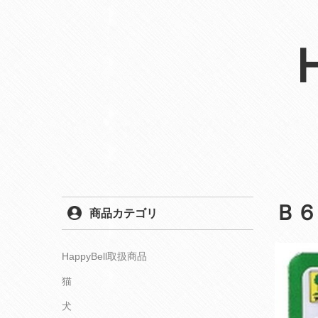
Ｂ
商品カテゴリ
HappyBell取扱商品
猫
犬