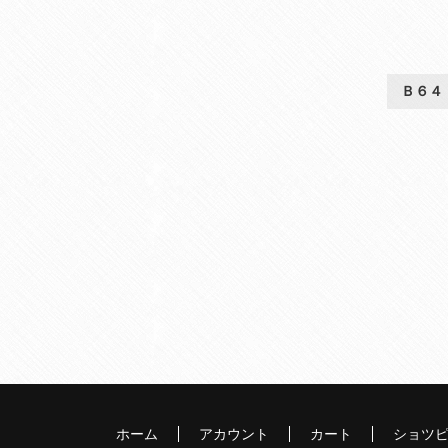
Ｂ６４
ホーム
アカウント
カート
ショツ