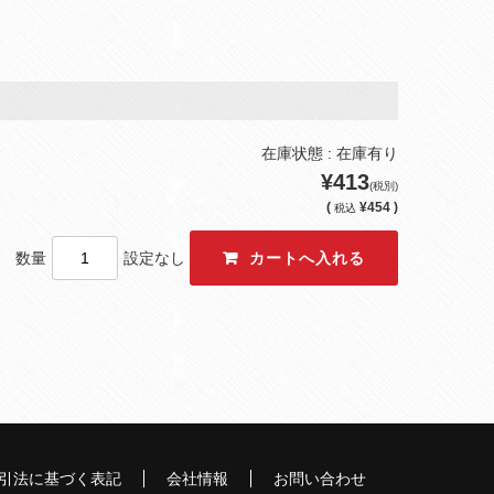
在庫状態 : 在庫有り
¥413
(税別)
(
¥454 )
税込
数量
設定なし
引法に基づく表記
会社情報
お問い合わせ