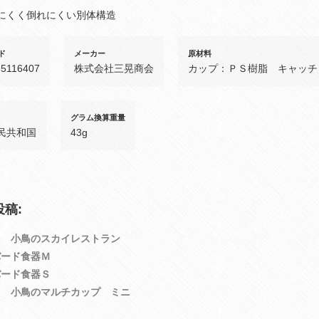
にくく倒れにくい別体構造
ド
メーカー
原材料
85116407
株式会社三晃商会
カップ：ＰＳ樹脂 キャッチ
グラム換算重量
民共和国
43g
稿:
２ 小鳥のスカイレストラン
バード食器Ｍ
バード食器Ｓ
５ 小鳥のマルチカップ ミニ