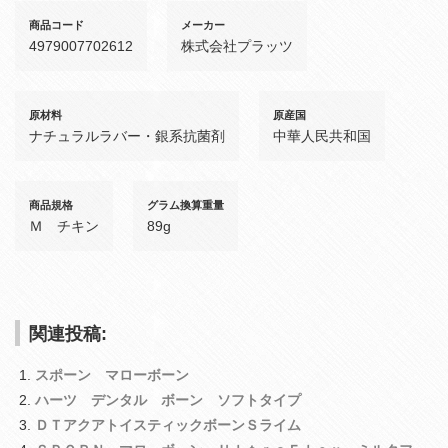
商品コード
メーカー
4979007702612
株式会社プラッツ
原材料
原産国
ナチュラルラバー・銀系抗菌剤
中華人民共和国
商品規格
グラム換算重量
Ｍ チキン
89g
関連投稿:
スポーン マローボーン
ハーツ デンタル ボーン ソフトタイプ
ＤＴアクアトイスティックボーンＳライム