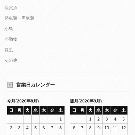
観賞魚
爬虫類・両生類
小鳥
小動物
昆虫
その他
営業日カレンダー
今月(2026年8月)
翌月(2026年9月)
日
月
火
水
木
金
土
日
月
火
水
木
金
土
1
1
2
3
4
5
2
3
4
5
6
7
8
6
7
8
9
10
11
12