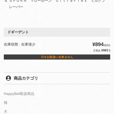
ＳＰＯＲＮ マローボーン ＵｌｔｒａＦｌｅｘ ミルクフ
レーバー
ドギーデント
¥894
在庫状態 : 在庫僅少
(税別)
(
¥983 )
税込
只今お取扱い出来ません
商品カテゴリ
HappyBell取扱商品
猫
犬