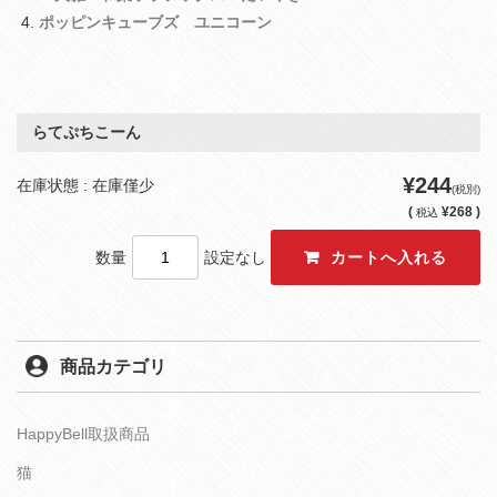
ポッピンキューブズ ユニコーン
らてぷちこーん
¥244
在庫状態 : 在庫僅少
(税別)
(
¥268 )
税込
数量
設定なし
商品カテゴリ
HappyBell取扱商品
猫