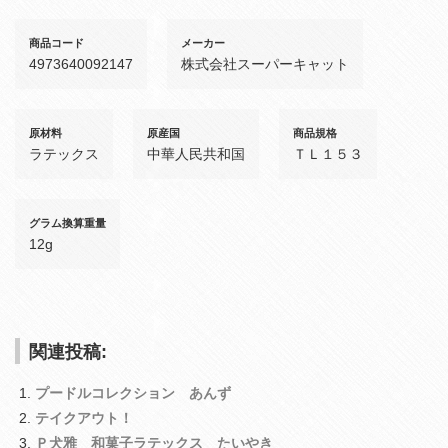
商品コード
メーカー
4973640092147
株式会社スーパーキャット
原材料
原産国
商品規格
ラテックス
中華人民共和国
ＴＬ１５３
グラム換算重量
12g
関連投稿:
プードルコレクション あんず
テイクアウト！
Ｐ犬雅 和菓子ラテックス たいやき