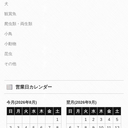
犬
観賞魚
爬虫類・両生類
小鳥
小動物
昆虫
その他
営業日カレンダー
今月(2026年8月)
翌月(2026年9月)
日
月
火
水
木
金
土
日
月
火
水
木
金
土
1
1
2
3
4
5
2
3
4
5
6
7
8
6
7
8
9
10
11
12