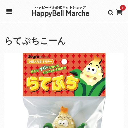
ハッピーベル公式ネットショップ
0
HappyBell Marche
ホーム
らてぷちこーん
アカウント
カート