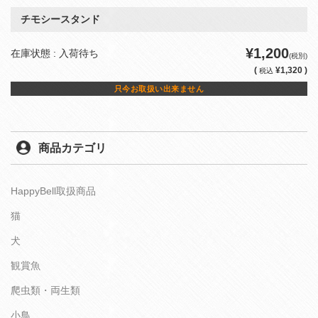
チモシースタンド
¥1,200
在庫状態 : 入荷待ち
(税別)
(
¥1,320 )
税込
只今お取扱い出来ません
商品カテゴリ
HappyBell取扱商品
猫
犬
観賞魚
爬虫類・両生類
小鳥