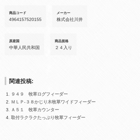
商品コード
メーカー
4964157520155
株式会社川井
原産国
商品規格
中華人民共和国
２４入り
関連投稿:
９４９ 牧草ログフィーダー
ＭＬＰ‐３８かじり木牧草ワイドフィーダー
Ａ５１ 牧草カウンター
取付ラクラクたっぷり牧草フィーダー