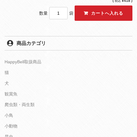
(
¥418 )
税込
数量
袋
商品カテゴリ
HappyBell取扱商品
猫
犬
観賞魚
爬虫類・両生類
小鳥
小動物
昆虫