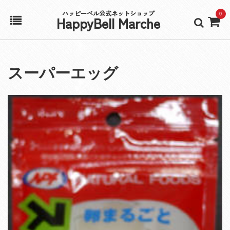
ハッピーベル公式ネットショップ
0
HappyBell Marche
ホーム
スーパーエッグ
アカウント
カート