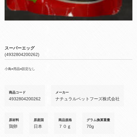
スーパーエッグ
(4932804200262)
小鳥
>
用品
>
設定なし
商品コード
メーカー
4932804200262
ナチュラルペットフーズ株式会社
原材料
原産国
商品規格
グラム換算重量
鶏卵
日本
７０ｇ
70g