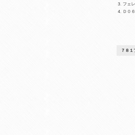
フェ
Ｄ０
７８１