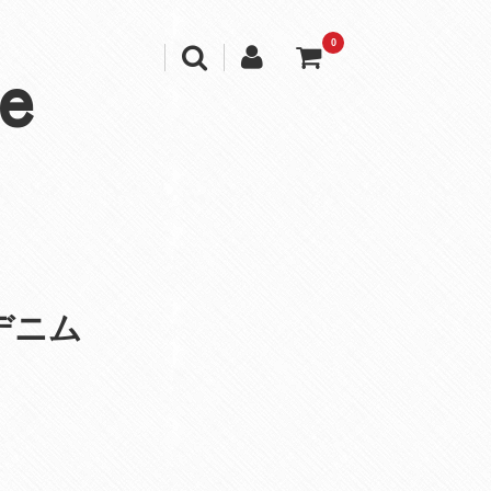
0
e
デニム