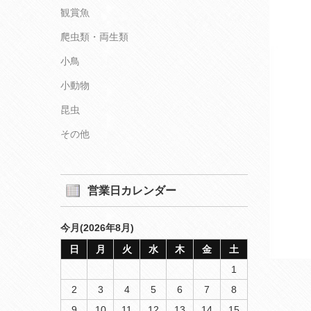
観賞魚
爬虫類・両生類
小鳥
小動物
昆虫
その他
営業日カレンダー
今月(2026年8月)
日
月
火
水
木
金
土
1
2
3
4
5
6
7
8
9
10
11
12
13
14
15