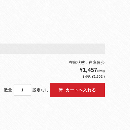
在庫状態 : 在庫僅少
¥1,457
(税別)
(
¥1,602 )
税込
数量
設定なし