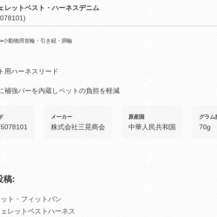
ェレットベスト・ハーネスデニム
078101)
>
小動物用首輪・引き紐・胴輪
ト用ハーネスリード
に補強バーを内蔵しペットの負担を軽減
ド
メーカー
原産国
グラム
85078101
株式会社三晃商会
中華人民共和国
70g
稿:
レット・フィットパン
フェレットベストハーネス