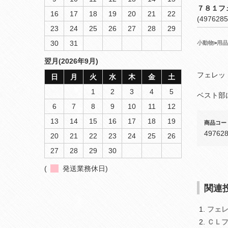
７８１フ
16
17
18
19
20
21
22
(4976285
23
24
25
26
27
28
29
30
31
小動物
>
用品
翌月(2026年9月)
フェレッ
日
月
火
水
木
金
土
1
2
3
4
5
ベスト部
6
7
8
9
10
11
12
13
14
15
16
17
18
19
商品コー
49762
20
21
22
23
24
25
26
27
28
29
30
(
発送業務休日)
関連投
フェ
ＣＬ