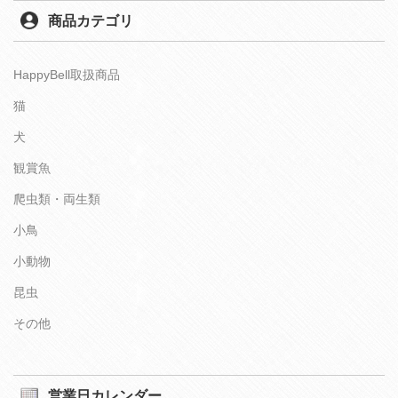
商品カテゴリ
HappyBell取扱商品
猫
犬
観賞魚
爬虫類・両生類
小鳥
小動物
昆虫
その他
営業日カレンダー