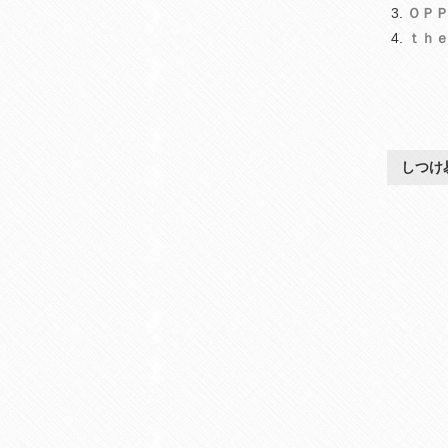
ＯＰ
ｔｈ
しつけ