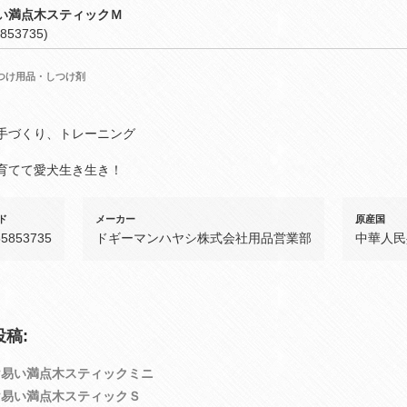
い満点木スティックＭ
853735)
つけ用品・しつけ剤
手づくり、トレーニング
育てて愛犬生き生き！
ド
メーカー
原産国
55853735
ドギーマンハヤシ株式会社用品営業部
中華人民
稿:
け易い満点木スティックミニ
け易い満点木スティックＳ