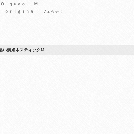
ＰＯ ｑｕａｃｋ Ｍ
ｅ ｏｒｉｇｉｎａｌ フェッチ！
易い満点木スティックＭ