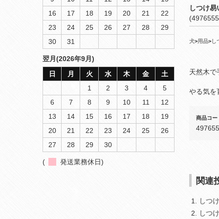
しつけ易
16
17
18
19
20
21
22
(4976555
23
24
25
26
27
28
29
30
31
犬
>
用品
>
し
翌月(2026年9月)
天然木で
日
月
火
水
木
金
土
1
2
3
4
5
やる気を
6
7
8
9
10
11
12
13
14
15
16
17
18
19
商品コー
49765
20
21
22
23
24
25
26
27
28
29
30
(
発送業務休日)
関連投
しつ
しつ