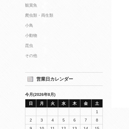
観賞魚
爬虫類・両生類
小鳥
小動物
昆虫
その他
営業日カレンダー
今月(2026年8月)
日
月
火
水
木
金
土
1
2
3
4
5
6
7
8
9
10
11
12
13
14
15