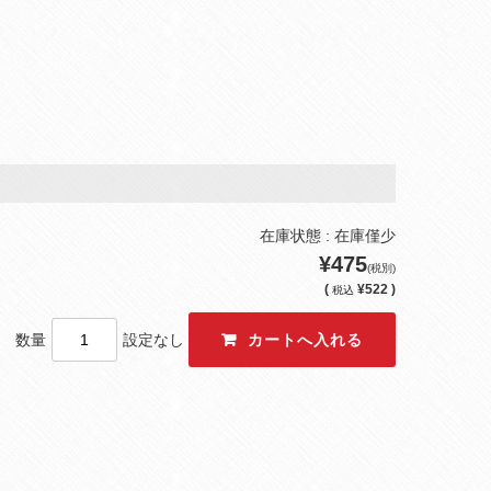
在庫状態 : 在庫僅少
¥475
(税別)
(
¥522 )
税込
数量
設定なし