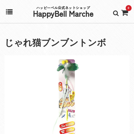
ハッピーベル公式ネットショップ
0
HappyBell Marche
ホーム
じゃれ猫ブンブントンボ
アカウント
カート