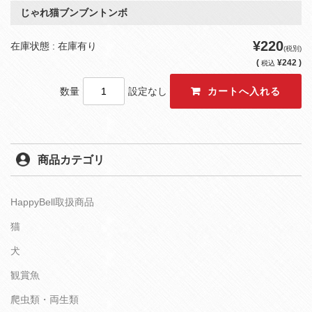
じゃれ猫ブンブントンボ
¥220
在庫状態 : 在庫有り
(税別)
(
¥242 )
税込
数量
設定なし
商品カテゴリ
HappyBell取扱商品
猫
犬
観賞魚
爬虫類・両生類