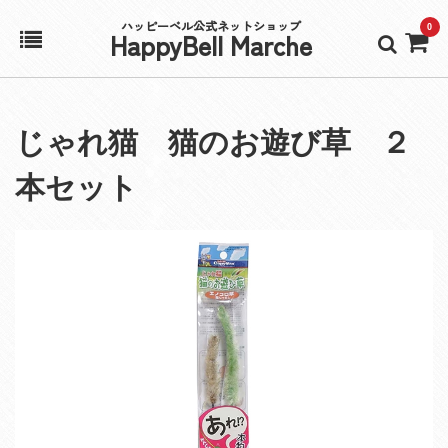
ハッピーベル公式ネットショップ
0
HappyBell Marche
ホーム
じゃれ猫 猫のお遊び草 ２
アカウント
本セット
カート