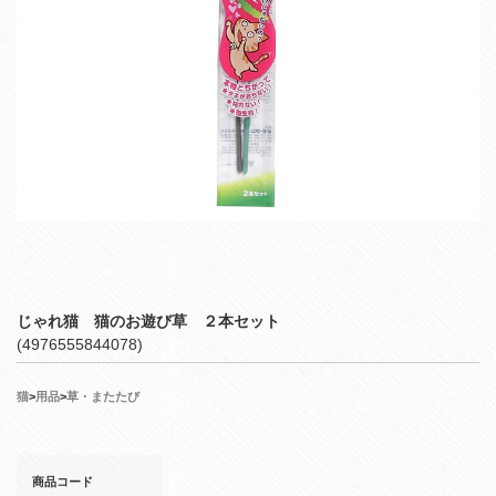
じゃれ猫 猫のお遊び草 ２本セット
(4976555844078)
猫
>
用品
>
草・またたび
商品コード