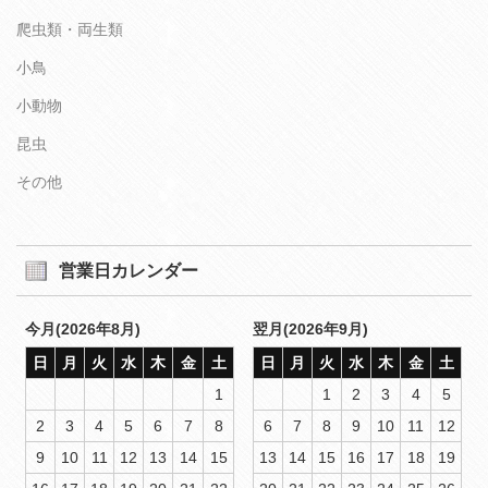
爬虫類・両生類
小鳥
小動物
昆虫
その他
営業日カレンダー
今月(2026年8月)
翌月(2026年9月)
日
月
火
水
木
金
土
日
月
火
水
木
金
土
1
1
2
3
4
5
2
3
4
5
6
7
8
6
7
8
9
10
11
12
9
10
11
12
13
14
15
13
14
15
16
17
18
19