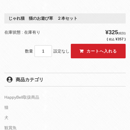
じゃれ猫 猫のお遊び草 ２本セット
¥325
在庫状態 : 在庫有り
(税別)
(
¥357 )
税込
数量
設定なし
商品カテゴリ
HappyBell取扱商品
猫
犬
観賞魚