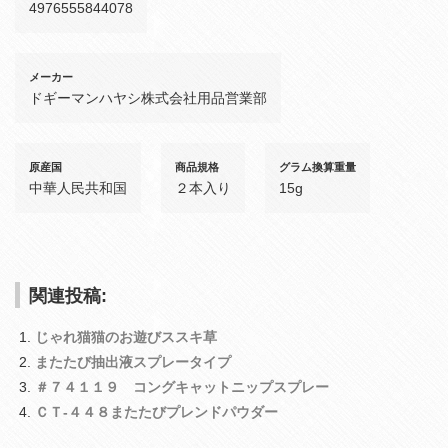
4976555844078
メーカー
ドギーマンハヤシ株式会社用品営業部
原産国
商品規格
グラム換算重量
中華人民共和国
２本入り
15g
関連投稿:
じゃれ猫猫のお遊びススキ草
またたび抽出液スプレータイプ
＃７４１１９ コングキャットニップスプレー
ＣＴ‐４４８またたびプレンドパウダー