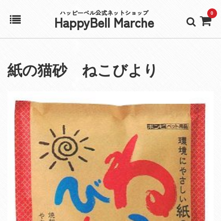
ハッピーベル公式ネットショップ
0
HappyBell Marche
ホーム
紙の猫砂 ねこびより
アカウント
カート