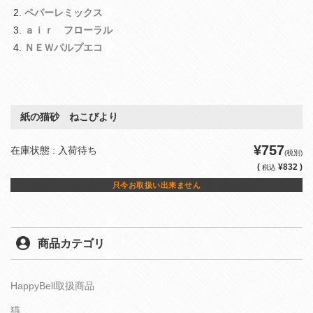
ペパーレミックス
ａｉｒ フローラル
ＮＥＷパルプエコ
紙の猫砂 ねこびより
¥757
在庫状態 : 入荷待ち
(税別)
(
¥832 )
税込
只今お取扱い出来ません
商品カテゴリ
HappyBell取扱商品
猫