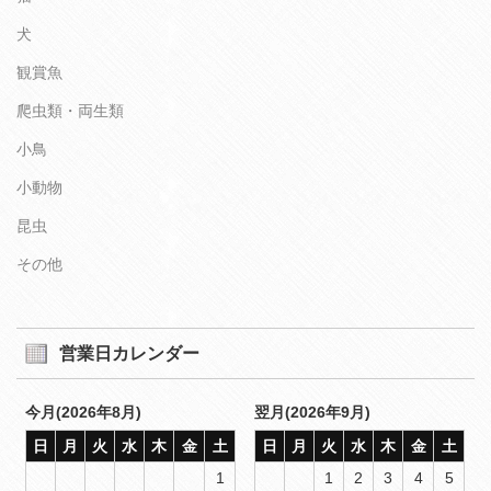
犬
観賞魚
爬虫類・両生類
小鳥
小動物
昆虫
その他
営業日カレンダー
今月(2026年8月)
翌月(2026年9月)
日
月
火
水
木
金
土
日
月
火
水
木
金
土
1
1
2
3
4
5