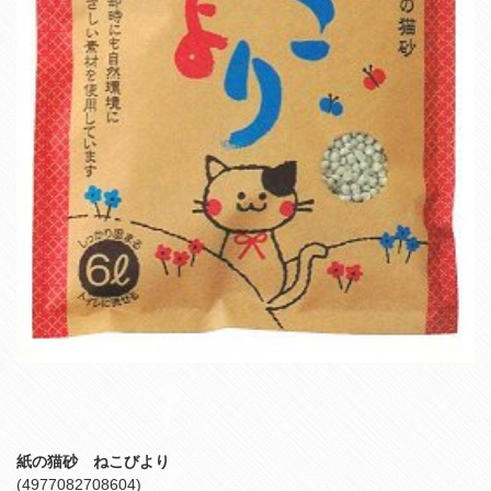
紙の猫砂 ねこびより
(4977082708604)