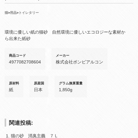
猫
>
用品
>
トイレタリー
環境に優しい紙の猫砂 自然環境に優しいエコロジーな素材か
ら出来た紙砂
商品コード
メーカー
4977082708604
株式会社ボンビアルコン
原材料
原産国
グラム換算重量
紙
日本
1,850g
関連投稿:
猫の砂 消臭主義 ７Ｌ