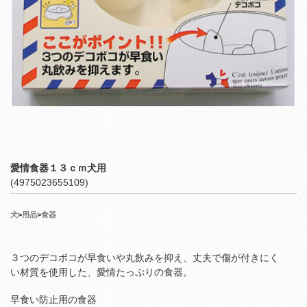
愛情食器１３ｃｍ犬用
(4975023655109)
犬
>
用品
>
食器
３つのデコボコが早食いや丸飲みを抑え、丈夫で傷が付きにく
い材質を使用した、愛情たっぷりの食器。
早食い防止用の食器