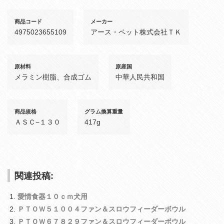
商品コード
メーカー
4975023655109
アース・ペット株式会社ＴＫ
原材料
原産国
メラミン樹脂、合成ゴム
中華人民共和国
商品規格
グラム換算重量
ＡＳＣ−１３０
417g
関連投稿:
愛情食器１０ｃｍ犬用
ＰＴＯＷ５１００４ファン＆スロウフィーダーボウル
ＰＴＯＷ６７８２９ファン＆スロウフィーダーボウル