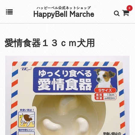
ハッピーベル公式ネットショップ
0
HappyBell Marche
ホーム
愛情食器１３ｃｍ犬用
アカウント
カート