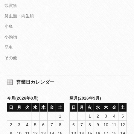
観賞魚
爬虫類・両生類
小鳥
小動物
昆虫
その他
営業日カレンダー
今月(2026年8月)
翌月(2026年9月)
日
月
火
水
木
金
土
日
月
火
水
木
金
土
1
1
2
3
4
5
2
3
4
5
6
7
8
6
7
8
9
10
11
12
9
10
11
12
13
14
15
13
14
15
16
17
18
19