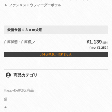
ファン＆スロウフィーダーボウル
愛情食器１３ｃｍ犬用
¥1,139
在庫状態 : 在庫僅少
(税別)
(
¥1,252 )
税込
只今お取扱い出来ません
商品カテゴリ
HappyBell取扱商品
猫
犬